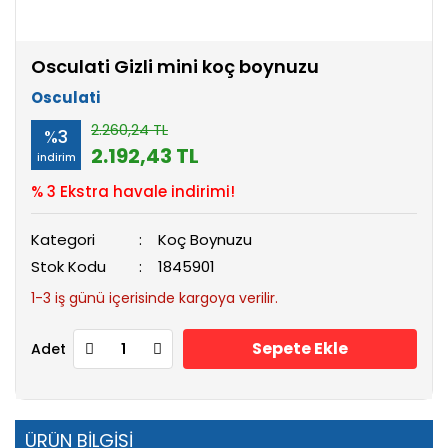
Osculati Gizli mini koç boynuzu
Osculati
2.260,24 TL
%3
2.192,43 TL
indirim
% 3 Ekstra havale indirimi!
Kategori
Koç Boynuzu
Stok Kodu
1845901
1-3 iş günü içerisinde kargoya verilir.
Sepete Ekle
Adet
ÜRÜN BİLGİSİ