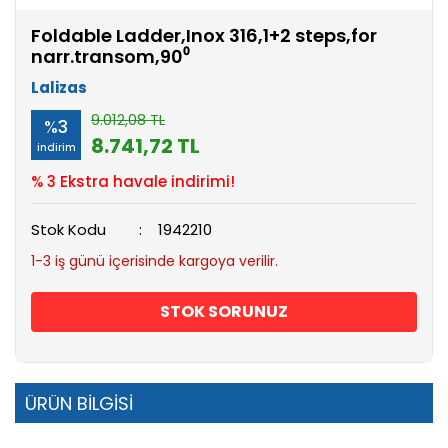
Foldable Ladder,Inox 316,1+2 steps,for
narr.transom,90⁰
Lalizas
9.012,08 TL
%3
8.741,72 TL
indirim
% 3 Ekstra havale indirimi!
Stok Kodu
1942210
1-3 iş günü içerisinde kargoya verilir.
STOK SORUNUZ
ÜRÜN BİLGİSİ