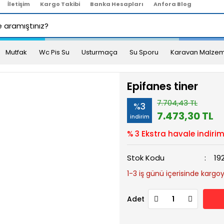
İletişim
Kargo Takibi
Banka Hesapları
Anfora Blog
Mutfak
Wc Pis Su
Usturmaça
Su Sporu
Karavan Malzem
Epifanes tiner
7.704,43 TL
%3
7.473,30 TL
indirim
% 3 Ekstra havale indirim
Stok Kodu
19
1-3 iş günü içerisinde kargoya
Adet