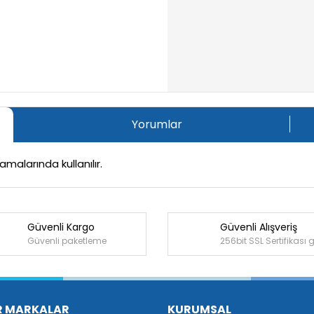
Yorumlar
amalarında kullanılır.
Güvenli Kargo
Güvenli Alışveriş
Bu ürüne ilk yorumu siz yapın!
Güvenli paketleme
256bit SSL Sertifikası 
Yorum Yaz
R MARKALAR
KURUMSAL