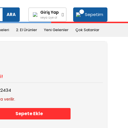
Giriş Yap
Sepetim
ARA
veya üye ol
eleri
2. El Ürünler
Yeni Gelenler
Çok Satanlar
i!
22434
 verilir.
Sepete Ekle