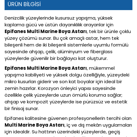
ÜRÜN BİLGİSİ
Denizcilik yüzeylerinde kusursuz yapışma, yüksek
kaplama gücü ve üstün dayanıklılık arayanlar için
Epifanes Multi Marine Boya Astarı
, tek bir ürünle çoklu
yüzey çözümü sunar. Bu çok amaçlı astar, hem tek
bileşenli hem de iki bileşenli sistemlerle uyumlu formülü
sayesinde ahşap, çelik, alüminyum ve fiberglass
yüzeylerde güvenilir bir bağlayıcı kat oluşturur.
Epifanes Multi Marine Boya Astarı
, mükemmel
yapışma kabiliyeti ve yüksek dolgu özelliğiyle, yüzeydeki
mikro kusurları giderir ve son kat boyalar için ideal bir
zemin hazırlar. Korozyon önleyici yapısı sayesinde
özellikle çelik yüzeylerde uzun ömürlü koruma sağlar;
ahşap ve kompozit yüzeylerde ise pürüzsüz ve estetik
bir finisaj sunar.
Epifanes kalitesine güvenen profesyonellerin tercihi olan
Multi Marine Boya Astarı
, iç ve dış mekân uygulamaları
için idealdir. Su hattının üzerindeki yüzeylerde, geçiş