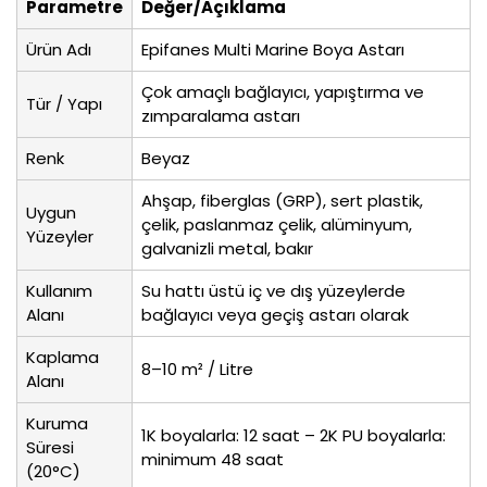
Parametre
Değer/Açıklama
Ürün Adı
Epifanes Multi Marine Boya Astarı
Çok amaçlı bağlayıcı, yapıştırma ve
Tür / Yapı
zımparalama astarı
Renk
Beyaz
Ahşap, fiberglas (GRP), sert plastik,
Uygun
çelik, paslanmaz çelik, alüminyum,
Yüzeyler
galvanizli metal, bakır
Kullanım
Su hattı üstü iç ve dış yüzeylerde
Alanı
bağlayıcı veya geçiş astarı olarak
Kaplama
8–10 m² / Litre
Alanı
Kuruma
1K boyalarla: 12 saat – 2K PU boyalarla:
Süresi
minimum 48 saat
(20°C)