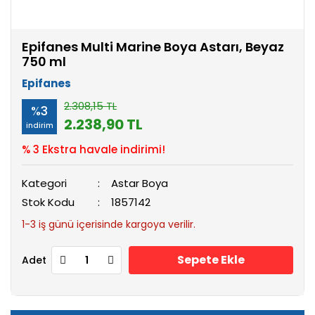
Epifanes Multi Marine Boya Astarı, Beyaz
750 ml
Epifanes
2.308,15 TL
%3
2.238,90 TL
indirim
% 3 Ekstra havale indirimi!
Kategori
Astar Boya
Stok Kodu
1857142
1-3 iş günü içerisinde kargoya verilir.
Sepete Ekle
Adet