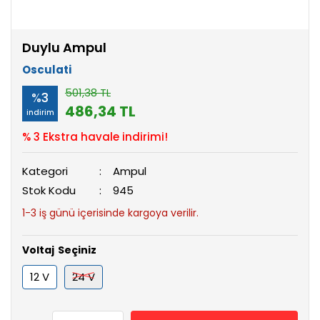
Duylu Ampul
Osculati
501,38 TL
%3
486,34 TL
indirim
% 3 Ekstra havale indirimi!
Kategori
Ampul
Stok Kodu
945
1-3 iş günü içerisinde kargoya verilir.
Voltaj
12 V
24 V