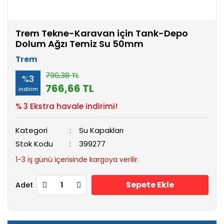
Trem Tekne-Karavan için Tank-Depo
Dolum Ağzı Temiz Su 50mm
Trem
790,38 TL
%3
766,66 TL
indirim
% 3 Ekstra havale indirimi!
Kategori
Su Kapakları
Stok Kodu
399277
1-3 iş günü içerisinde kargoya verilir.
Sepete Ekle
Adet