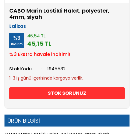
CABO Marin Lastikli Halat, polyester,
4mm, siyah
Lalizas
46,54 TL
%3
45,15 TL
indirim
% 3 Ekstra havale indirimi!
Stok Kodu
1945532
1-3 iş günü içerisinde kargoya verilir.
STOK SORUNUZ
ÜRÜN BİLGİSİ