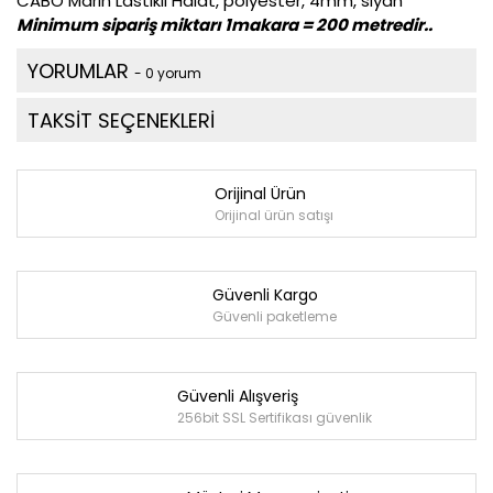
CABO Marin Lastikli Halat, polyester, 4mm, siyah
Minimum sipariş miktarı 1makara = 200 metredir..
YORUMLAR
- 0 yorum
TAKSİT SEÇENEKLERİ
Orijinal Ürün
Orijinal ürün satışı
Güvenli Kargo
Güvenli paketleme
Güvenli Alışveriş
256bit SSL Sertifikası güvenlik