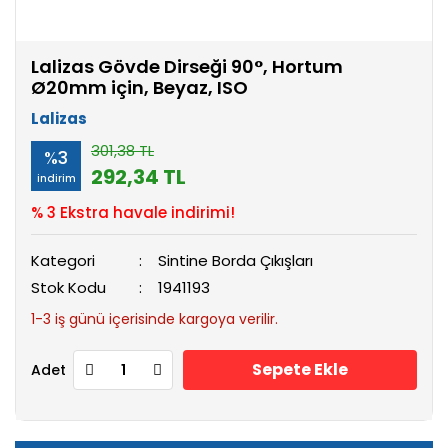
Lalizas Gövde Dirseği 90°, Hortum
Ø20mm için, Beyaz, ISO
Lalizas
301,38 TL
%3
292,34 TL
indirim
% 3 Ekstra havale indirimi!
Kategori
Sintine Borda Çıkışları
Stok Kodu
1941193
1-3 iş günü içerisinde kargoya verilir.
Sepete Ekle
Adet