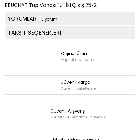
BEUCHAT Tüp Vanası ''U'' İki Çıkış 25x2
YORUMLAR
- 0 yorum
TAKSİT SEÇENEKLERİ
Orijinal Ürün
Orijinal ürün satışı
Güvenli Kargo
Güvenli paketleme
Güvenli Alışveriş
256bit SSL Sertifikası güvenlik
Müşteri Memnuniyeti