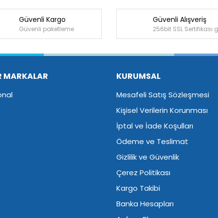
Güvenli Kargo
Güvenli Alışveriş
Bu ürüne ilk yorumu siz yapın!
Güvenli paketleme
256bit SSL Sertifikası 
Yorum Yaz
R MARKALAR
KURUMSAL
onal
Mesafeli Satış Sözleşmesi
Kişisel Verilerin Korunması
İptal ve İade Koşulları
Ödeme ve Teslimat
Gizlilik ve Güvenlik
Çerez Politikası
Kargo Takibi
Banka Hesapları