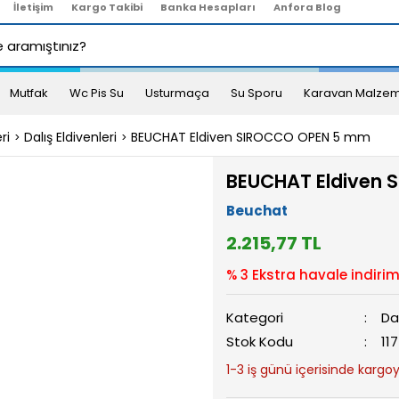
İletişim
Kargo Takibi
Banka Hesapları
Anfora Blog
Mutfak
Wc Pis Su
Usturmaça
Su Sporu
Karavan Malzem
ri
Dalış Eldivenleri
BEUCHAT Eldiven SIROCCO OPEN 5 mm
BEUCHAT Eldiven
Beuchat
2.215,77 TL
% 3 Ekstra havale indirim
Kategori
Dal
Stok Kodu
11
1-3 iş günü içerisinde kargoya