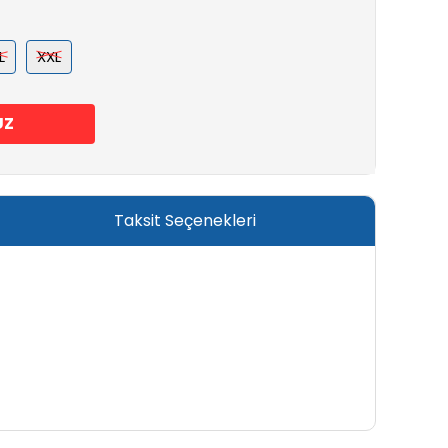
L
XXL
UZ
Taksit Seçenekleri