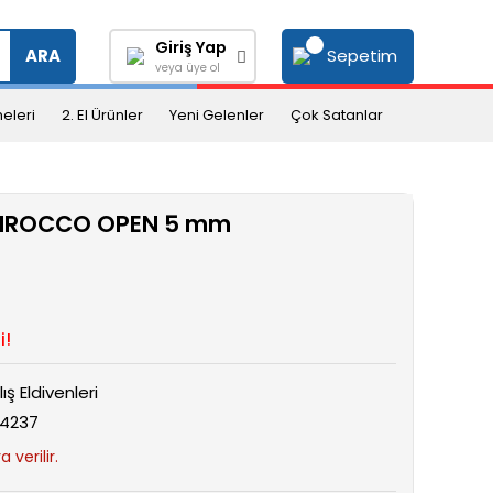
Giriş Yap
Sepetim
ARA
veya üye ol
eleri
2. El Ürünler
Yeni Gelenler
Çok Satanlar
 SIROCCO OPEN 5 mm
i!
ış Eldivenleri
74237
 verilir.