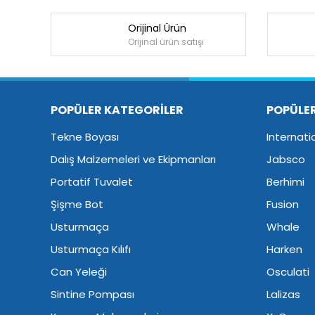
Orijinal Ürün
Orijinal ürün satışı
POPÜLER KATEGORİLER
POPÜLE
Tekne Boyası
Internati
Dalış Malzemeleri ve Ekipmanları
Jabsco
Portatif Tuvalet
Berhimi
Şişme Bot
Fusion
Usturmaça
Whale
Usturmaça Kılıfı
Harken
Can Yeleği
Osculati
Sintine Pompası
Lalizas