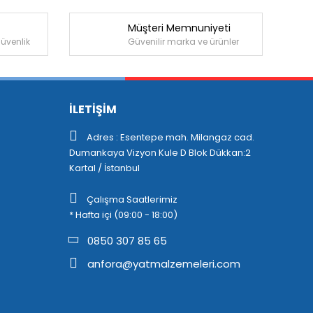
Müşteri Memnuniyeti
güvenlik
Güvenilir marka ve ürünler
İLETİŞİM
Adres : Esentepe mah. Milangaz cad.
Dumankaya Vizyon Kule D Blok Dükkan:2
Kartal / İstanbul
Çalışma Saatlerimiz
* Hafta içi (09:00 - 18:00)
0850 307 85 65
anfora@yatmalzemeleri.com