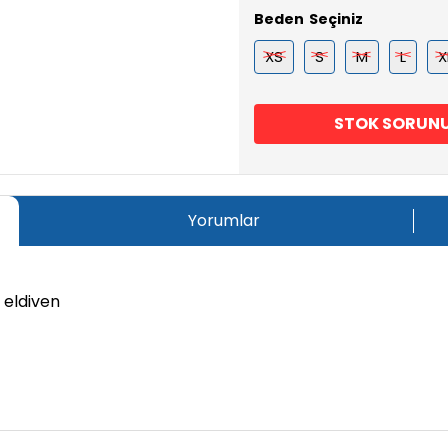
Beden
XS
S
M
L
X
STOK SORUN
Yorumlar
 eldiven