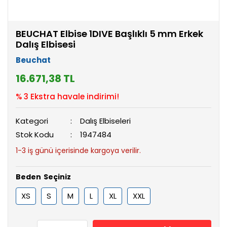
BEUCHAT Elbise 1DIVE Başlıklı 5 mm Erkek
Dalış Elbisesi
Beuchat
16.671,38 TL
% 3 Ekstra havale indirimi!
Kategori
Dalış Elbiseleri
Stok Kodu
1947484
1-3 iş günü içerisinde kargoya verilir.
Beden
XS
S
M
L
XL
XXL