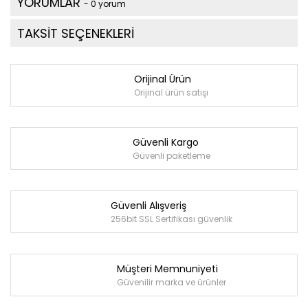
YORUMLAR
- 0 yorum
TAKSİT SEÇENEKLERİ
Orijinal Ürün
Orijinal ürün satışı
Güvenli Kargo
Güvenli paketleme
Güvenli Alışveriş
256bit SSL Sertifikası güvenlik
Müşteri Memnuniyeti
Güvenilir marka ve ürünler