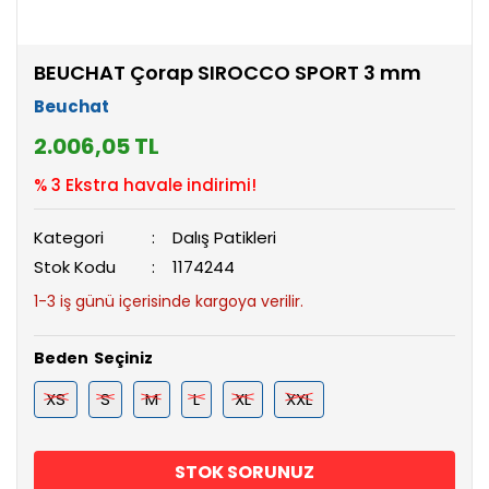
BEUCHAT Çorap SIROCCO SPORT 3 mm
Beuchat
2.006,05 TL
% 3 Ekstra havale indirimi!
Kategori
Dalış Patikleri
Stok Kodu
1174244
1-3 iş günü içerisinde kargoya verilir.
Beden
XS
S
M
L
XL
XXL
STOK SORUNUZ