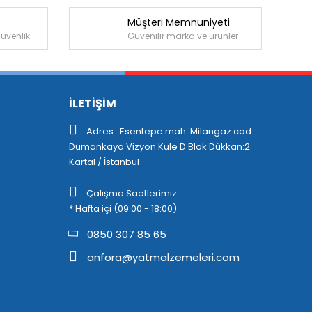
Müşteri Memnuniyeti
güvenlik
Güvenilir marka ve ürünler
İLETİŞİM
Adres : Esentepe mah. Milangaz cad.
Dumankaya Vizyon Kule D Blok Dükkan:2
Kartal / İstanbul
Çalışma Saatlerimiz
* Hafta içi (09:00 - 18:00)
0850 307 85 65
anfora@yatmalzemeleri.com