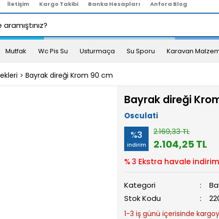
İletişim
Kargo Takibi
Banka Hesapları
Anfora Blog
Mutfak
Wc Pis Su
Usturmaça
Su Sporu
Karavan Malzem
ekleri
Bayrak direği Krom 90 cm
Bayrak direği Kro
Osculati
2.169,33 TL
%3
2.104,25 TL
indirim
% 3 Ekstra havale indirim
Kategori
Ba
Stok Kodu
22
1-3 iş günü içerisinde kargoya