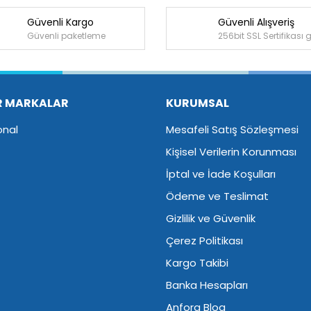
Güvenli Kargo
Güvenli Alışveriş
Bu ürüne ilk yorumu siz yapın!
Güvenli paketleme
256bit SSL Sertifikası 
Yorum Yaz
R MARKALAR
KURUMSAL
onal
Mesafeli Satış Sözleşmesi
Kişisel Verilerin Korunması
İptal ve İade Koşulları
Ödeme ve Teslimat
Gizlilik ve Güvenlik
Çerez Politikası
Kargo Takibi
Banka Hesapları
Anfora Blog