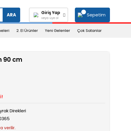
Giriş Yap
Sepetim
ARA
veya üye ol
eleri
2. El Ürünler
Yeni Gelenler
Çok Satanlar
m 90 cm
i!
yrak Direkleri
0365
 verilir.