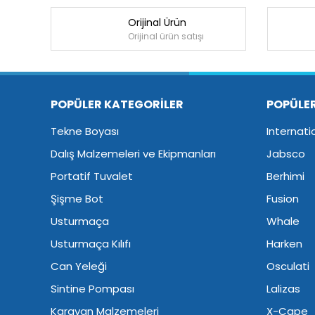
Orijinal Ürün
Orijinal ürün satışı
POPÜLER KATEGORİLER
POPÜLE
Tekne Boyası
Internati
Dalış Malzemeleri ve Ekipmanları
Jabsco
Portatif Tuvalet
Berhimi
Şişme Bot
Fusion
Usturmaça
Whale
Usturmaça Kılıfı
Harken
Can Yeleği
Osculati
Sintine Pompası
Lalizas
Karavan Malzemeleri
X-Cape