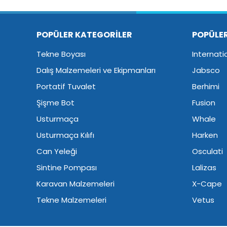
POPÜLER KATEGORİLER
POPÜLE
Tekne Boyası
Internati
Dalış Malzemeleri ve Ekipmanları
Jabsco
Portatif Tuvalet
Berhimi
Şişme Bot
Fusion
Usturmaça
Whale
Usturmaça Kılıfı
Harken
Can Yeleği
Osculati
Sintine Pompası
Lalizas
Karavan Malzemeleri
X-Cape
Tekne Malzemeleri
Vetus