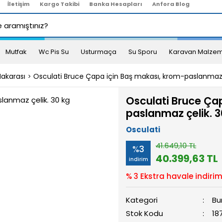
İletişim
Kargo Takibi
Banka Hesapları
Anfora Blog
Mutfak
Wc Pis Su
Usturmaça
Su Sporu
Karavan Malzem
akarası
Osculati Bruce Çapa için Baş makası, krom-paslanmaz 
Osculati Bruce Ça
paslanmaz çelik. 3
Osculati
41.649,10 TL
%3
40.399,63 TL
indirim
% 3 Ekstra havale indirim
Kategori
Bu
Stok Kodu
18