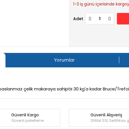
1-3 iş günü içerisinde kargoya
Adet
Yorumlar
z paslanmaz çelik makaraya sahiptir.30 kg'a kadar Bruce/Trefoil
Güvenli Kargo
Güvenli Alışveriş
Bu ürüne ilk yorumu siz yapın!
Güvenli paketleme
256bit SSL Sertifikası 