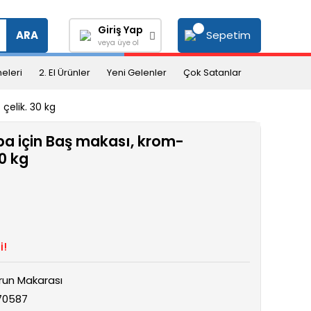
Giriş Yap
Sepetim
ARA
veya üye ol
eleri
2. El Ürünler
Yeni Gelenler
Çok Satanlar
çelik. 30 kg
pa için Baş makası, krom-
0 kg
i!
run Makarası
70587