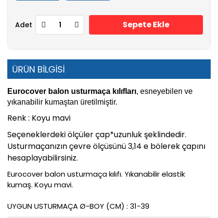
Sepete Ekle
Adet
ÜRÜN BİLGİSİ
Eurocover balon usturmaça kılıfları
, esneyebilen ve
yıkanabilir kumaştan üretilmiştir.
Renk : Koyu mavi
Seçeneklerdeki ölçüler çap*uzunluk şeklindedir.
Usturmaçanızın çevre ölçüsünü 3,14 e bölerek çapını
hesaplayabilirsiniz.
Eurocover balon usturmaça kılıfı. Yıkanabilir elastik
kumaş. Koyu mavi.
UYGUN USTURMAÇA Ø-BOY (CM) : 31-39