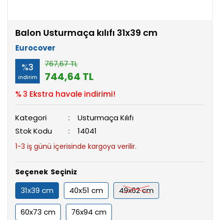
Balon Usturmaça kılıfı 31x39 cm
Eurocover
767,67 TL
%3
744,64 TL
indirim
% 3 Ekstra havale indirimi!
Kategori
Usturmaça Kılıfı
Stok Kodu
14041
1-3 iş günü içerisinde kargoya verilir.
Seçenek
31x39 cm
40x51 cm
49x62 cm
60x73 cm
76x94 cm