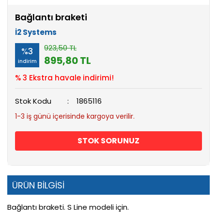
Bağlantı braketi
İ2 Systems
923,50 TL
%3
895,80 TL
indirim
% 3 Ekstra havale indirimi!
Stok Kodu
1865116
1-3 iş günü içerisinde kargoya verilir.
STOK SORUNUZ
ÜRÜN BİLGİSİ
Bağlantı braketi. S Line modeli için.