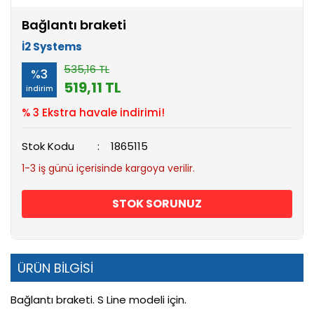
Bağlantı braketi
İ2 Systems
535,16 TL
%3
519,11 TL
indirim
% 3 Ekstra havale indirimi!
Stok Kodu
1865115
1-3 iş günü içerisinde kargoya verilir.
STOK SORUNUZ
ÜRÜN BİLGİSİ
Bağlantı braketi. S Line modeli için.