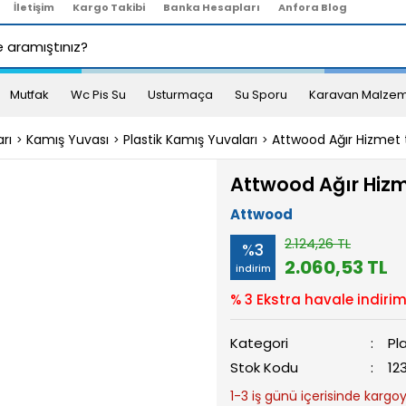
İletişim
Kargo Takibi
Banka Hesapları
Anfora Blog
Mutfak
Wc Pis Su
Usturmaça
Su Sporu
Karavan Malzem
rı
Kamış Yuvası
Plastik Kamış Yuvaları
Attwood Ağır Hizmet 
Attwood Ağır Hizm
Attwood
2.124,26 TL
%3
2.060,53 TL
indirim
% 3 Ekstra havale indirim
Kategori
Pl
Stok Kodu
12
1-3 iş günü içerisinde kargoya