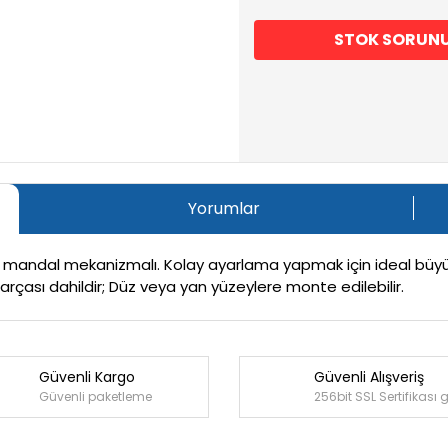
STOK SORUN
Yorumlar
 mandal mekanizmalı. Kolay ayarlama yapmak için ideal büyük k
rçası dahildir; Düz veya yan yüzeylere monte edilebilir.
Güvenli Kargo
Güvenli Alışveriş
Bu ürüne ilk yorumu siz yapın!
Güvenli paketleme
256bit SSL Sertifikası 
Yorum Yaz