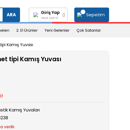
Giriş Yap
Sepetim
ARA
veya üye ol
eleri
2. El Ürünler
Yeni Gelenler
Çok Satanlar
tipi Kamış Yuvası
et tipi Kamış Yuvası
i!
astik Kamış Yuvaları
3238
 verilir.