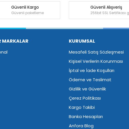
Güvenli Kargo
Güvenli Alışveriş
Bu ürüne ilk yorumu siz yapın!
Güvenli paketleme
256bit SSL Sertifikası 
Yorum Yaz
R MARKALAR
KURUMSAL
onal
Mesafeli Satış Sözleşmesi
Kişisel Verilerin Korunması
İptal ve İade Koşulları
Ödeme ve Teslimat
Gizlilik ve Güvenlik
Çerez Politikası
Kargo Takibi
Banka Hesapları
Anfora Blog