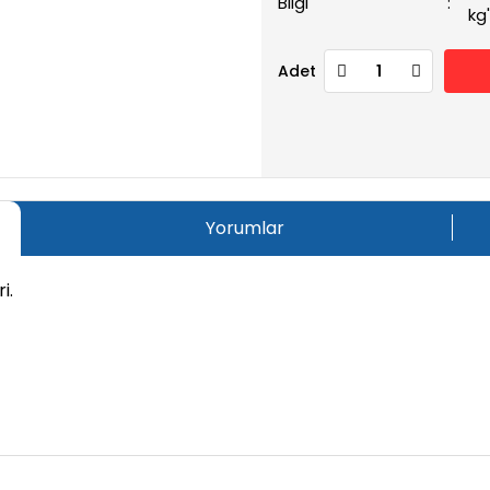
Bilgi
kg
Adet
Yorumlar
i.