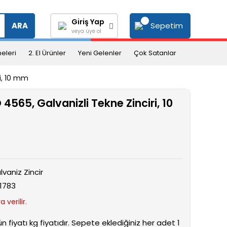
Giriş Yap
Sepetim
ARA
veya üye ol
eleri
2. El Ürünler
Yeni Gelenler
Çok Satanlar
ri, 10 mm
 4565, Galvanizli Tekne Zinciri, 10
lvaniz Zincir
1783
 verilir.
ün fiyatı kg fiyatıdır. Sepete eklediğiniz her adet 1