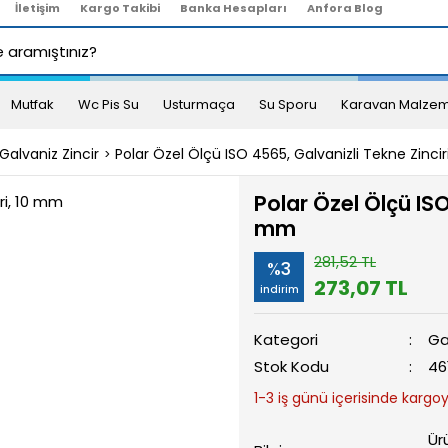
İletişim
Kargo Takibi
Banka Hesapları
Anfora Blog
Mutfak
Wc Pis Su
Usturmaça
Su Sporu
Karavan Malzem
Galvaniz Zincir
Polar Özel Ölçü ISO 4565, Galvanizli Tekne Zinci
Polar Özel Ölçü ISO
mm
281,52 TL
%3
273,07 TL
indirim
Kategori
Ga
Stok Kodu
46
1-3 iş günü içerisinde kargoya
Ür