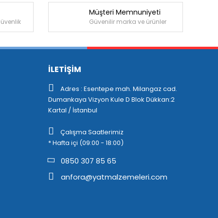
Müşteri Memnuniyeti
güvenlik
Güvenilir marka ve ürünler
İLETİŞİM
Adres : Esentepe mah. Milangaz cad.
Dumankaya Vizyon Kule D Blok Dükkan:2
Kartal / İstanbul
Çalışma Saatlerimiz
* Hafta içi (09:00 - 18:00)
0850 307 85 65
anfora@yatmalzemeleri.com