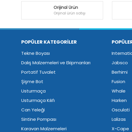
Orijinal Ürün
Orijinal ürün satışı
POPÜLER KATEGORİLER
POPÜLE
Tekne Boyası
Internati
Dalış Malzemeleri ve Ekipmanları
Jabsco
Portatif Tuvalet
Berhimi
Şişme Bot
Fusion
Usturmaça
Whale
Usturmaça Kılıfı
Harken
Can Yeleği
Osculati
Sintine Pompası
Lalizas
Karavan Malzemeleri
X-Cape