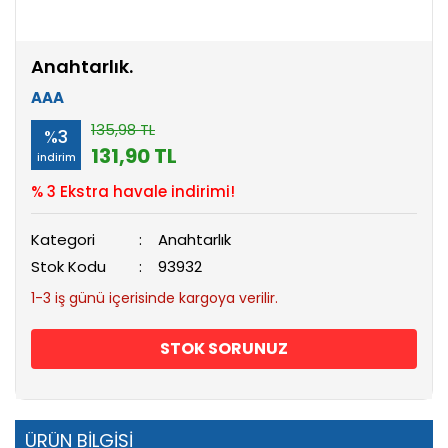
Anahtarlık.
AAA
135,98 TL
%3
131,90 TL
indirim
% 3 Ekstra havale indirimi!
Kategori
Anahtarlık
Stok Kodu
93932
1-3 iş günü içerisinde kargoya verilir.
STOK SORUNUZ
ÜRÜN BİLGİSİ