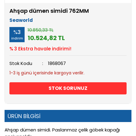
Ahşap dümen simidi 762MM
Seaworld
10.850,33 TL
%3
10.524,82 TL
indirim
% 3 Ekstra havale indirimi!
Stok Kodu
1868067
1-3 iş günü içerisinde kargoya verilir.
STOK SORUNUZ
ÜRÜN BİLGİSİ
Ahşap dümen simidi. Paslanmaz çelik göbek kapağı