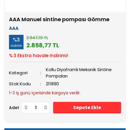
AAA Manuel sintine pompası Gömme
AAA
2.947,19 TL
%3
2.858,77 TL
indirim
% 3 Ekstra havale indirimi!
Kollu Diyaframlı Mekanik Sintine
Kategori
Pompaları
Stok Kodu
211890
1-3 iş günü içerisinde kargoya verilir.
Sepete Ekle
Adet