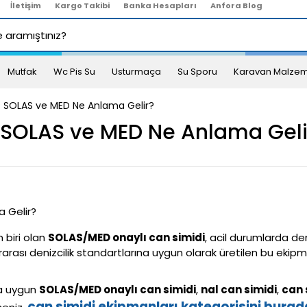
İletişim
Kargo Takibi
Banka Hesapları
Anfora Blog
Mutfak
Wc Pis Su
Usturmaça
Su Sporu
Karavan Malzem
? SOLAS ve MED Ne Anlama Gelir?
 SOLAS ve MED Ne Anlama Geli
 biri olan
SOLAS/MED onaylı can simidi
, acil durumlarda den
arası denizcilik standartlarına uygun olarak üretilen bu ekip
ra uygun
SOLAS/MED onaylı can simidi
,
nal can simidi
,
can 
can simidi ekipmanları kategorisini burada