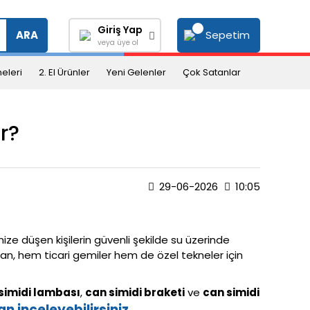
Giriş Yap
Sepetim
ARA
veya üye ol
eleri
2. El Ürünler
Yeni Gelenler
Çok Satanlar
r?
29-06-2026
10:05
ize düşen kişilerin güvenli şekilde su üzerinde
man, hem ticari gemiler hem de özel tekneler için
simidi lambası
,
can simidi braketi
ve
can simidi
n inceleyebilirsiniz.