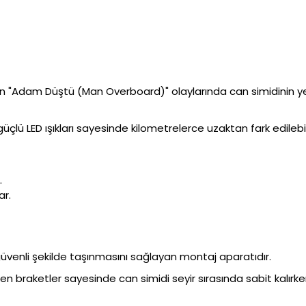
n "Adam Düştü (Man Overboard)" olaylarında can simidinin yer
çlü LED ışıkları sayesinde kilometrelerce uzaktan fark edilebili
.
ar.
güvenli şekilde taşınmasını sağlayan montaj aparatıdır.
n braketler sayesinde can simidi seyir sırasında sabit kalırken 