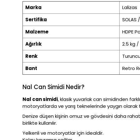
Marka
Lalizas
Sertifika
SOLAS /
Malzeme
HDPE Po
Ağırlık
2.5 kg /
Renk
Turunc
Bant
Retro Re
Nal Can Simidi Nedir?
Nal can simidi
, klasik yuvarlak can simidinden fark
motoryatlarda ve yarış teknelerinde yaygın olarak te
Denize düşen kişinin omuz ve gövdesini daha rahat de
birlikte kullanılır.
Yelkenli ve motoryatlar için idealdir.
Kolay kavrama sağlar.