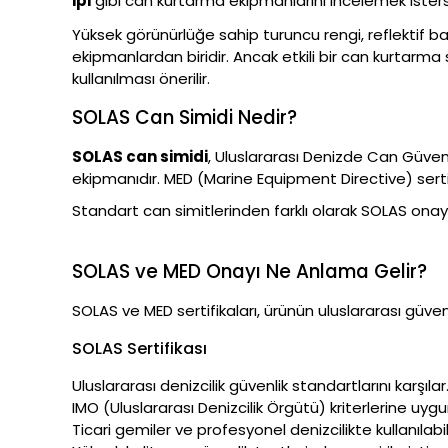
ipi
gibi can kurtarma ekipmanlarını incelemek ister
Yüksek görünürlüğe sahip turuncu rengi, reflektif b
ekipmanlardan biridir. Ancak etkili bir can kurtarma
kullanılması önerilir.
SOLAS Can Simidi Nedir?
SOLAS can simidi
, Uluslararası Denizde Can Güven
ekipmanıdır. MED (Marine Equipment Directive) serti
Standart can simitlerinden farklı olarak SOLAS onayl
SOLAS ve MED Onayı Ne Anlama Gelir?
SOLAS ve MED sertifikaları, ürünün uluslararası güven
SOLAS Sertifikası
Uluslararası denizcilik güvenlik standartlarını karşılar
IMO (Uluslararası Denizcilik Örgütü) kriterlerine uyg
Ticari gemiler ve profesyonel denizcilikte kullanılabili