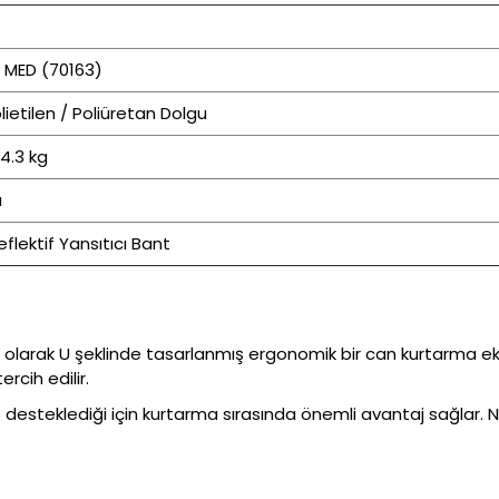
 MED (70163)
lietilen / Poliüretan Dolgu
 4.3 kg
u
flektif Yansıtıcı Bant
lı olarak U şeklinde tasarlanmış ergonomik bir can kurtarma eki
rcih edilir.
steklediği için kurtarma sırasında önemli avantaj sağlar. Nal 