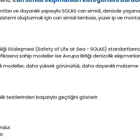
seniz,
antları ve dayanıklı yapısıyla SOLAS can simidi, denizde yaşa
 sistemi oluşturmak için can simidi lambası, yüzer ip ve monta
liği Sözleşmesi (Safety of Life at Sea - SOLAS) standartları
fikasına sahip modeller ise Avrupa Birliği denizcilik ekipmanl
ı modeller, daha yüksek görünürlük, daha dayanıklı malzeme ve 
lik testlerinden başarıyla geçtiğini gösterir.
.
undur.
r.